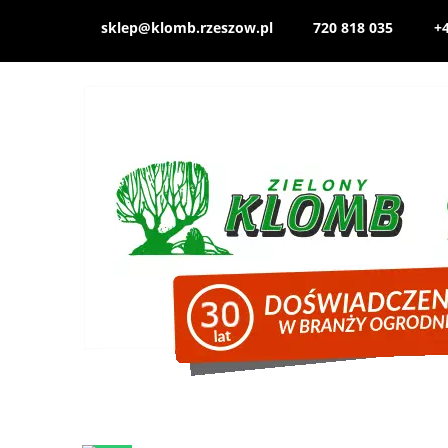
sklep@klomb.rzeszow.pl
720 818 035
+4